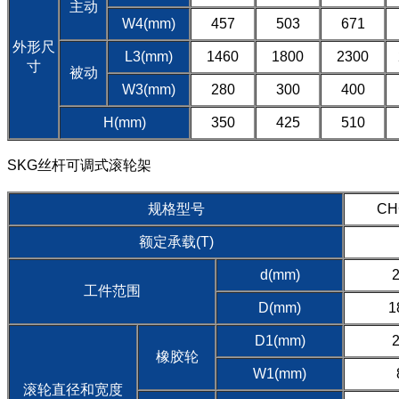
主动
W4(mm)
457
503
671
外形尺
L3(mm)
1460
1800
2300
寸
被动
W3(mm)
280
300
400
H(mm)
350
425
510
SKG丝杆可调式滚轮架
规格型号
CH
额定承载(T)
d(mm)
工件范围
D(mm)
1
D1(mm)
橡胶轮
W1(mm)
滚轮直径和宽度