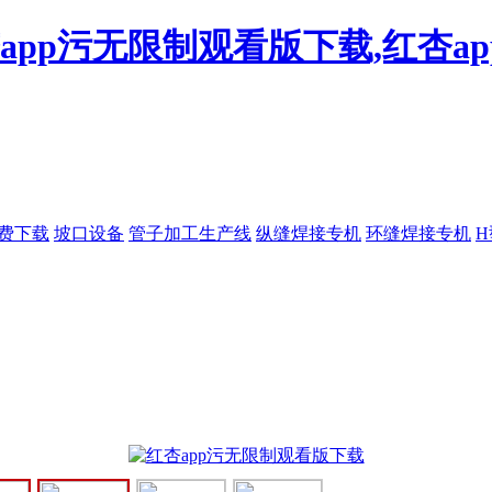
杏app污无限制观看版下载,红杏a
免费下载
坡口设备
管子加工生产线
纵缝焊接专机
环缝焊接专机