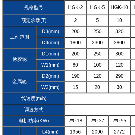
规格型号
HGK-2
HGK-5
HGK-10
H
额定承载(T)
2
5
10
D3(mm)
200
250
320
工件范围
D4(mm)
1800
2300
2800
D1(mm)
200
250
300
橡胶轮
W1(mm)
80
100
120
D2(mm)
190
120
290
金属轮
W2(mm)
15
20
30
线速度(m/h)
调速方式
电机功率(KW)
2*0.18
2*0.37
2*0.55
L4(mm)
1956
2090
2772