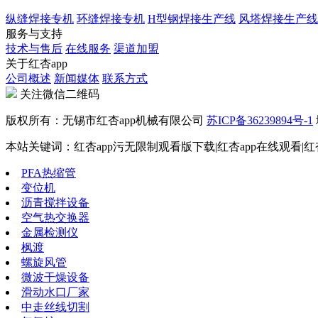
纵缝焊接专机
环缝焊接专机
H型钢焊接生产线
风塔焊接生产线
服务与支持
技术与售后
在线服务
渠道加盟
关于红杏app
公司概述
新闻媒体
联系方式
关注微信二维码
版权所有：无锡市红杏app机械有限公司
苏ICP备36239894号-1
本站关键词：红杏app污无限制观看版下载|红杏app在线观看|红
PFA热缩管
变位机
沥青搅拌设备
空气热交换器
金属检测仪
枫渡
螺旋风管
微波干燥设备
滑动水口厂家
中走丝线切割