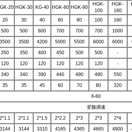
HGK-
HGK-
GK-20
HGK-30
KG-40
HGK-60
HGK-80
100
160
20
30
40
60
80
100
160
500
500
600
700
700
700
1000
3500
3500
4200
5000
5500
6000
6000
350
350
400
450
500
500
-
120
120
120
120
120
120
-
340
340
390
440
490
490
550
35
35
45
60
70
80
320
6-60
变频调速
2*1.1
2*1.1
2*1.5
2*2.2
2*3
2*3
2*4
3144
3144
3310
4165
4365
4665
4900