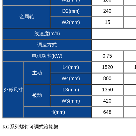
D2(mm)
240
金属轮
W2(mm)
15
线速度(m/h)
调速方式
电机功率(KW)
0.75
L4(mm)
1520
主动
W4(mm)
800
外形尺寸
L3(mm)
1350
被动
W3(mm)
420
H(mm)
648
KG系列螺钉可调式滚轮架