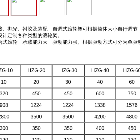
、抛光、衬胶及装配，自调式滚轮架可根据筒体大小自行调节
要设计定制各种类型的滚轮架。
，承载能力大，驱动能力强。根据驱动方式可分为单驱动
ZG-10
HZG-20
HZG-30
HZG-40
HZG-6
10
20
30
40
60
320
450
450
600
750
908
1224
1224
1338
1576
2800
3500
3500
4200
4800
300
350
350
400
450
120
120
120
120
120