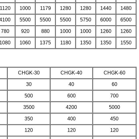
1120
1000
1179
1280
1280
1440
1480
4100
5500
5500
5500
5750
6000
6500
780
920
880
1000
1000
1260
1260
1080
1060
1375
1180
1350
1350
1550
CHGK-30
CHGK-40
CHGK-60
30
40
60
500
600
700
3500
4200
5000
350
400
450
120
120
120