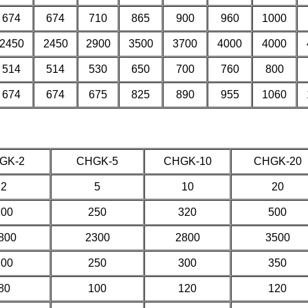
674
674
710
865
900
960
1000
2450
2450
2900
3500
3700
4000
4000
514
514
530
650
700
760
800
674
674
675
825
890
955
1060
GK-2
CHGK-5
CHGK-10
CHGK-20
2
5
10
20
200
250
320
500
800
2300
2800
3500
200
250
300
350
80
100
120
120