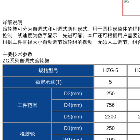
详细说明
滚轮架可分为自调式和可调式两种形式。用于圆柱形筒体的焊接
控制，线速度为数字显示，先进可靠。本厂还可根据用户需
根据工件直径大小自动调节滚轮组的摆动，无须人工调节。组合式滚轮
主要技术参数
ZG系列自调式滚轮架
规格型号
HZG-5
H
额定承载(T)
5
D3(mm)
250
工件范围
D4(mm)
756
D5(mm)
2300
D1(mm)
250
橡胶轮
W1(mm)
100