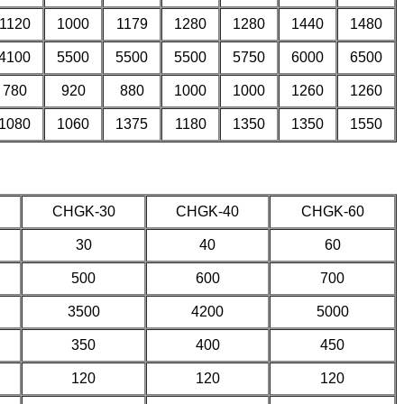
1120
1000
1179
1280
1280
1440
1480
4100
5500
5500
5500
5750
6000
6500
780
920
880
1000
1000
1260
1260
1080
1060
1375
1180
1350
1350
1550
CHGK-30
CHGK-40
CHGK-60
30
40
60
500
600
700
3500
4200
5000
350
400
450
120
120
120