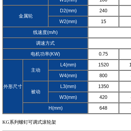
D2(mm)
240
金属轮
W2(mm)
15
线速度(m/h)
调速方式
电机功率(KW)
0.75
L4(mm)
1520
主动
W4(mm)
800
外形尺寸
L3(mm)
1350
被动
W3(mm)
420
H(mm)
648
KG系列螺钉可调式滚轮架