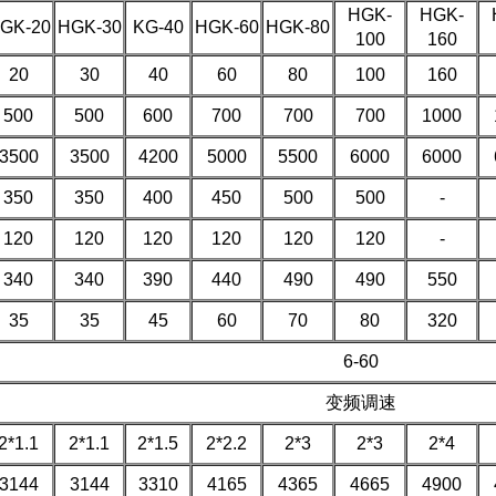
HGK-
HGK-
GK-20
HGK-30
KG-40
HGK-60
HGK-80
100
160
20
30
40
60
80
100
160
500
500
600
700
700
700
1000
3500
3500
4200
5000
5500
6000
6000
350
350
400
450
500
500
-
120
120
120
120
120
120
-
340
340
390
440
490
490
550
35
35
45
60
70
80
320
6-60
变频调速
2*1.1
2*1.1
2*1.5
2*2.2
2*3
2*3
2*4
3144
3144
3310
4165
4365
4665
4900