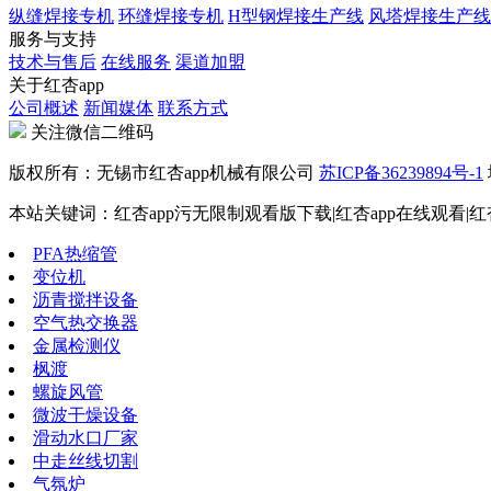
纵缝焊接专机
环缝焊接专机
H型钢焊接生产线
风塔焊接生产线
服务与支持
技术与售后
在线服务
渠道加盟
关于红杏app
公司概述
新闻媒体
联系方式
关注微信二维码
版权所有：无锡市红杏app机械有限公司
苏ICP备36239894号-1
本站关键词：红杏app污无限制观看版下载|红杏app在线观看|红
PFA热缩管
变位机
沥青搅拌设备
空气热交换器
金属检测仪
枫渡
螺旋风管
微波干燥设备
滑动水口厂家
中走丝线切割
气氛炉