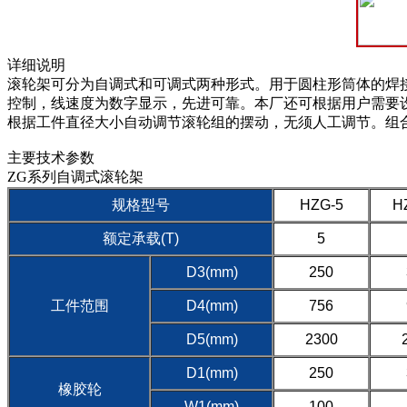
详细说明
滚轮架可分为自调式和可调式两种形式。用于圆柱形筒体的焊接
控制，线速度为数字显示，先进可靠。本厂还可根据用户需
根据工件直径大小自动调节滚轮组的摆动，无须人工调节。组合式滚轮
主要技术参数
ZG系列自调式滚轮架
规格型号
HZG-5
H
额定承载(T)
5
D3(mm)
250
工件范围
D4(mm)
756
D5(mm)
2300
D1(mm)
250
橡胶轮
W1(mm)
100