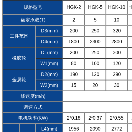
规格型号
HGK-2
HGK-5
HGK-10
H
额定承载(T)
2
5
10
D3(mm)
200
250
320
工件范围
D4(mm)
1800
2300
2800
D1(mm)
200
250
300
橡胶轮
W1(mm)
80
100
120
D2(mm)
190
120
290
金属轮
W2(mm)
15
20
30
线速度(m/h)
调速方式
电机功率(KW)
2*0.18
2*0.37
2*0.55
L4(mm)
1956
2090
2772