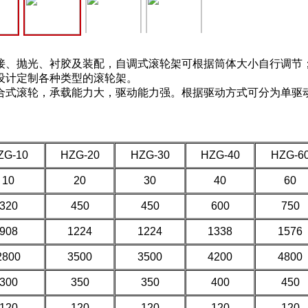
、抛光、衬胶及装配，自调式滚轮架可根据筒体大小自行调
要设计定制各种类型的滚轮架。
，承载能力大，驱动能力强。根据驱动方式可分为单驱动
ZG-10
HZG-20
HZG-30
HZG-40
HZG-6
10
20
30
40
60
320
450
450
600
750
908
1224
1224
1338
1576
2800
3500
3500
4200
4800
300
350
350
400
450
120
120
120
120
120