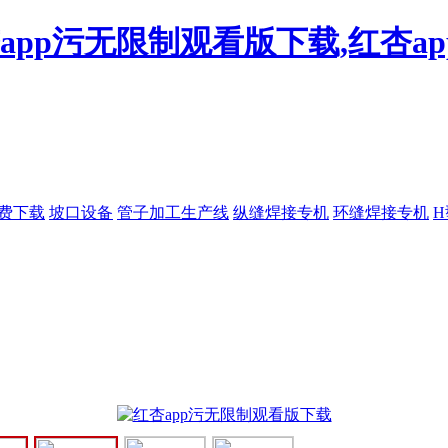
杏app污无限制观看版下载,红杏a
免费下载
坡口设备
管子加工生产线
纵缝焊接专机
环缝焊接专机