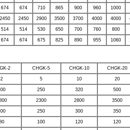
674
674
710
865
900
960
1000
2450
2450
2900
3500
3700
4000
4000
514
514
530
650
700
760
800
674
674
675
825
890
955
1060
GK-2
CHGK-5
CHGK-10
CHGK-20
2
5
10
20
200
250
320
500
800
2300
2800
3500
200
250
300
350
80
100
120
120