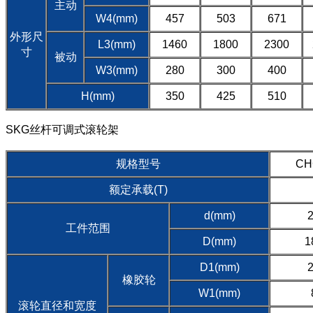
主动
W4(mm)
457
503
671
外形尺
L3(mm)
1460
1800
2300
寸
被动
W3(mm)
280
300
400
H(mm)
350
425
510
SKG丝杆可调式滚轮架
规格型号
CH
额定承载(T)
d(mm)
工件范围
D(mm)
1
D1(mm)
橡胶轮
W1(mm)
滚轮直径和宽度