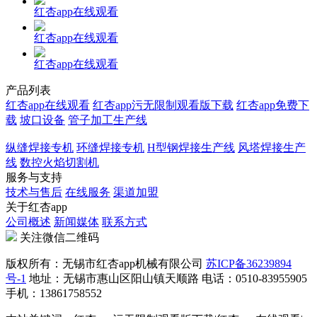
红杏app在线观看
红杏app在线观看
红杏app在线观看
产品列表
红杏app在线观看
红杏app污无限制观看版下载
红杏app免费下
载
坡口设备
管子加工生产线
纵缝焊接专机
环缝焊接专机
H型钢焊接生产线
风塔焊接生产
线
数控火焰切割机
服务与支持
技术与售后
在线服务
渠道加盟
关于红杏app
公司概述
新闻媒体
联系方式
关注微信二维码
版权所有：无锡市红杏app机械有限公司
苏ICP备36239894
号-1
地址：无锡市惠山区阳山镇天顺路 电话：0510-83955905
手机：13861758552