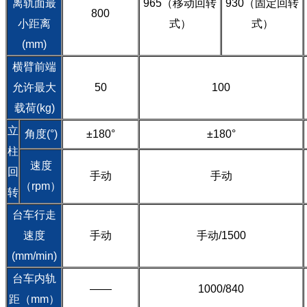
离轨面最
965（移动回转
930（固定回转
800
小距离
式）
式）
(mm)
横臂前端
允许最大
50
100
载荷(kg)
立
角度(°)
±180°
±180°
柱
速度
回
手动
手动
（rpm）
转
台车行走
速度
手动
手动/1500
(mm/min)
台车内轨
——
1000/840
距（mm）