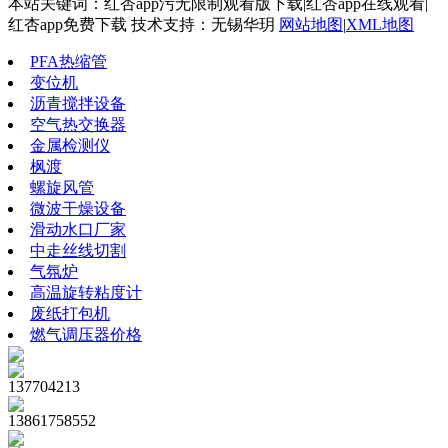
本站关键词：红杏app污无限制观看版下载|红杏app在线观看|
红杏app免费下载 技术支持：无锡华玥
网站地图
|
XML地图
PFA热缩管
变位机
沥青搅拌设备
空气热交换器
金属检测仪
枫渡
螺旋风管
微波干燥设备
滑动水口厂家
中走丝线切割
气氛炉
高温旋转粘度计
废纸打包机
燃气调压器价格
137704213
13861758552