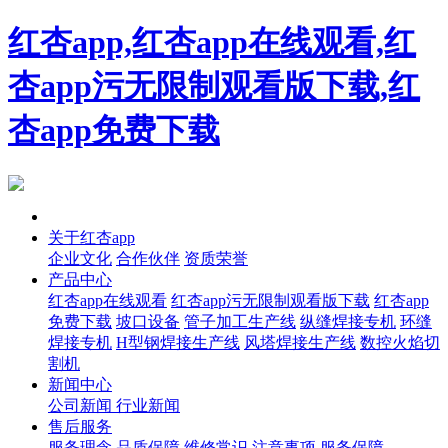
红杏app,红杏app在线观看,红
杏app污无限制观看版下载,红
杏app免费下载
首页
关于红杏app
企业文化
合作伙伴
资质荣誉
产品中心
红杏app在线观看
红杏app污无限制观看版下载
红杏app
免费下载
坡口设备
管子加工生产线
纵缝焊接专机
环缝
焊接专机
H型钢焊接生产线
风塔焊接生产线
数控火焰切
割机
新闻中心
公司新闻
行业新闻
售后服务
服务理念
品质保障
维修常识
注意事项
服务保障